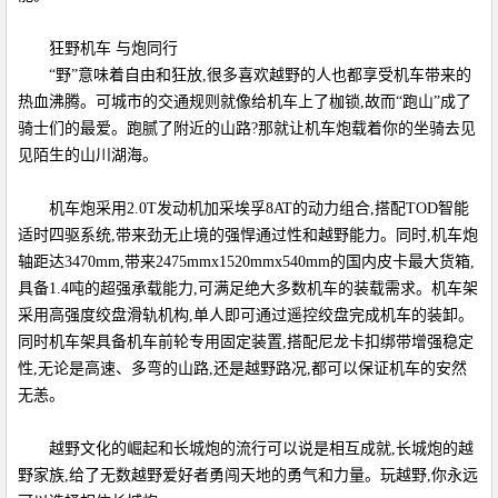
狂野机车 与炮同行
“野”意味着自由和狂放,很多喜欢越野的人也都享受机车带来的
热血沸腾。可城市的交通规则就像给机车上了枷锁,故而“跑山”成了
骑士们的最爱。跑腻了附近的山路?那就让机车炮载着你的坐骑去见
见陌生的山川湖海。
机车炮采用2.0T发动机加采埃孚8AT的动力组合,搭配TOD智能
适时四驱系统,带来劲无止境的强悍通过性和越野能力。同时,机车炮
轴距达3470mm,带来2475mmx1520mmx540mm的国内皮卡最大货箱,
具备1.4吨的超强承载能力,可满足绝大多数机车的装载需求。机车架
采用高强度绞盘滑轨机构,单人即可通过遥控绞盘完成机车的装卸。
同时机车架具备机车前轮专用固定装置,搭配尼龙卡扣绑带增强稳定
性,无论是高速、多弯的山路,还是越野路况,都可以保证机车的安然
无恙。
越野文化的崛起和长城炮的流行可以说是相互成就,长城炮的越
野家族,给了无数越野爱好者勇闯天地的勇气和力量。玩越野,你永远