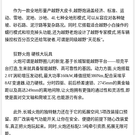
作为一款全地形量产越野大皮卡,越野炮涵盖经济、标准、运
动、雪地、泥地、沙地、4L七种全地形模式,可以从容应对各种陡
坡、砂石路、泥泞路等复杂路况。同时,它搭载适合越野小白操作的
蠕行模式和坦克掉头功能,还为越野老炮设计了越野专家模式,将车辆
操控权百分百交还给驾驶者,可谓是同级越野“天花板”。
狂野火炮 硬核大玩具
火炮可谓是越野圈儿的新宠,基于长城智能越野平台——坦克平
台打造,生来就具备智能越野、高可靠性的基因。动力方面,火炮搭载
2.0T涡轮增压发动机,最大功率160kW,峰值扭矩380Nm,配合采埃孚
8AT变速器,动力硬核。分时四驱、前后桥差速锁、2745mm的黄金轴
距以及高达249mm的离地间隙,让火炮拥有更强的通过性和灵活性,即
使是面对交叉轴和爬坡工况,也能游刃有余。
此外,长城火炮的独特魅力还在于它的拓展空间,5项改装接口预
留、原厂改装电气功能开关,让你在安全、便捷的前提下随心改装爱
车,真正把火炮玩起来。同时,火炮还标配2.5吨牵引资质,拓展无限可
能。