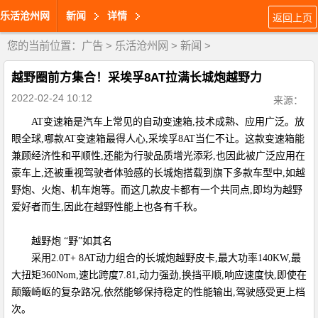
乐活沧州网
新闻
详情
返回上页
您的当前位置：
广告
>
乐活沧州网
>
新闻
>
越野圈前方集合！采埃孚8AT拉满长城炮越野力
2022-02-24 10:12
来源：
AT变速箱是汽车上常见的自动变速箱,技术成熟、应用广泛。放
眼全球,哪款AT变速箱最得人心,采埃孚8AT当仁不让。这款变速箱能
兼顾经济性和平顺性,还能为行驶品质增光添彩,也因此被广泛应用在
豪车上,还被重视驾驶者体验感的长城炮搭载到旗下多款车型中,如越
野炮、火炮、机车炮等。而这几款皮卡都有一个共同点,即均为越野
爱好者而生,因此在越野性能上也各有千秋。
越野炮 “野”如其名
采用2.0T+ 8AT动力组合的长城炮越野皮卡,最大功率140KW,最
大扭矩360Nom,速比跨度7.81,动力强劲,换挡平顺,响应速度快,即使在
颠簸崎岖的复杂路况,依然能够保持稳定的性能输出,驾驶感受更上档
次。