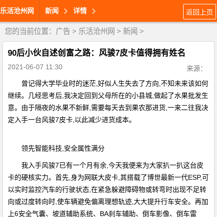
乐活沧州网
新闻
详情
返回上页
您的当前位置：
广告
>
乐活沧州网
>
新闻
>
90后小伙自述创富之路：风骏7皮卡值得拥有姓名
2021-06-07 11:30
来源：
曾记得大学毕业时的迷茫,好似人生失去了方向,不知未来该如何
继续。几经思考后,我决定回到父母所在的小县城,做起了水果批发生
意。由于隔夜的水果不新鲜,需要每天去到果农那进货,一来二往我决
定入手一台风骏7皮卡,以此减少进货成本。
领先智能科技,安全属性满分
我入手风骏7已有一个月有余,今天我便来为大家扒一扒这台皮
卡的硬核实力。首先,身为网联大皮卡,其搭载了博世最新一代ESP,可
以实时监控汽车的行驶状态,在紧急躲避障碍物或转弯时出现不足转
向或过度转向时,使车辆避免偏离理想轨迹,大大提升行车安全。再加
上6安全气囊、坡道辅助系统、BA刹车辅助、倒车影像、倒车雷