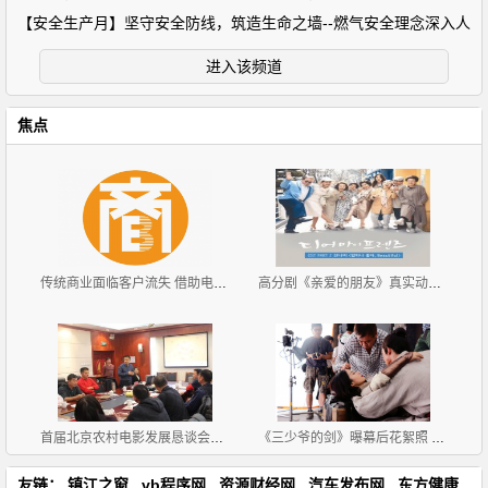
【安全生产月】坚守安全防线，筑造生命之墙--燃气安全理念深入人
进入该频道
焦点
传统商业面临客户流失 借助电商系统进行产业升级
高分剧《亲爱的朋友》真实动人 集集泪点
首届北京农村电影发展恳谈会在京举办
《三少爷的剑》曝幕后花絮照 尔冬升为江一燕画眉
友链：
镇江之窗
vb程序网
资源财经网
汽车发布网
东方健康