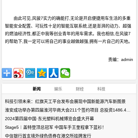
由此可见,风骏7实力的确能打,无论是开启便捷用车生活的多重
智能安全配置、可玩性十足的智能互联系统,还是澎湃的动力、超强
的燃油经济性,都正中我等创业青年的用车需求。我也相信,在风骏7
的帮助下,我一定可以将自己的事业越做越强,拥有一片自己的天地。
责编：admin
新闻
娱乐
财经
科技
科技引领未来：红旗天工平台发布会展现中国新能源汽车新图景
淮安成功举办第四届淮河华商大会211个签约项目 总投资1486.4亿元
2024第四届中国·东光塑料机械博览会盛大开幕
Stage5︱盖特登顶总冠军 中国车手王奎程拿下蓝衫！
中信银行首支境外绿色债券在港交所挂牌发行