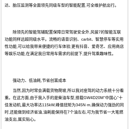
达、胎压监测等全面领先同级车型的智能配置,可全维护航出行。
除领先的智能驾辅配置保障日常驾驶安全外,风骏7的智能互联
功能同样远超同级水平。流畅的语音识别、carbit、智慧停车等实用
性功能,可以给我带来便捷的行车体验;更有抖音、爱奇艺、应用商店
等娱乐功能,在满足我日常用车需求的前提下,提升驾乘趣味性。
强动力、低油耗,节省创富成本
当然,因为时常会满载货物爬坡,所以我对座驾的动力系统十分看
重。在这方面,由于我入手的是柴油车型,搭载GW4D20M“中国心”十
佳发动机,最大功率达115kW,峰值扭矩为345N·m,确保动力强劲的同
时,还能做到经济省油,油耗能保持在7个油左右,可为我节省一大笔燃
油支出,属实贴心。