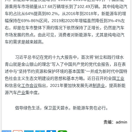
源乘用车市场销量从17.68万辆增长到了102.49万辆。其中纯电动汽
车的占比从64%提高到80.2%，从2016年到2018年，新能源车的增
幅保持在69%-86%区间，2019和2020年增幅虽然降低到3%-4%左
右，却是在车市整体下滑的情况下依然保持了正增长，仍然是汽车
市场发展的热点。由此可见，消费者对新能源车，尤其是纯电动汽
车的需求是越来越高。
习近平总书记在党的十九大报告中，首次将“树立和践行绿水
青山就是金山银山的理念”写入了中国共产党的党代会报告，且在表
述中与“坚持节约资源和保护环境的基本国策”一并成为新时代中国特
色社会主义生态文明建设的思想和基本方略。近日召开的全国
工业
和信息化
工作
会议
指出，2021年要加快发展先进
制造业
，提高新能
源汽车
产业
集中度。
倡导绿色生活，保卫蓝天碧水，新能源车势在必行。
责编：admin