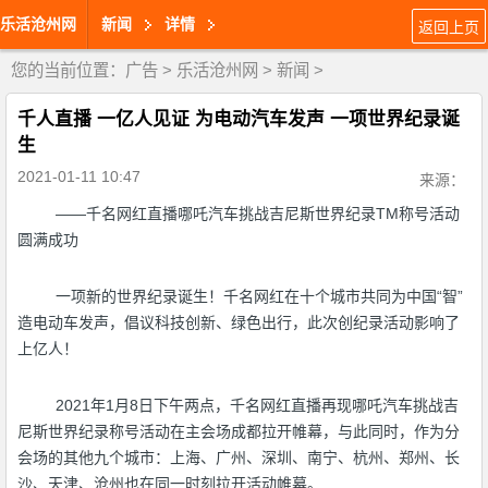
乐活沧州网
新闻
详情
返回上页
您的当前位置：
广告
>
乐活沧州网
>
新闻
>
千人直播 一亿人见证 为电动汽车发声 一项世界纪录诞
生
2021-01-11 10:47
来源：
——千名网红直播哪吒汽车挑战吉尼斯世界纪录TM称号活动
圆满成功
一项新的世界纪录诞生！千名网红在十个城市共同为中国“智”
造电动车发声，倡议科技创新、绿色出行，此次创纪录活动影响了
上亿人！
2021年1月8日下午两点，千名网红直播再现哪吒汽车挑战吉
尼斯世界纪录称号活动在主会场成都拉开帷幕，与此同时，作为分
会场的其他九个城市：上海、广州、深圳、南宁、杭州、郑州、长
沙、天津、沧州也在同一时刻拉开活动帷幕。