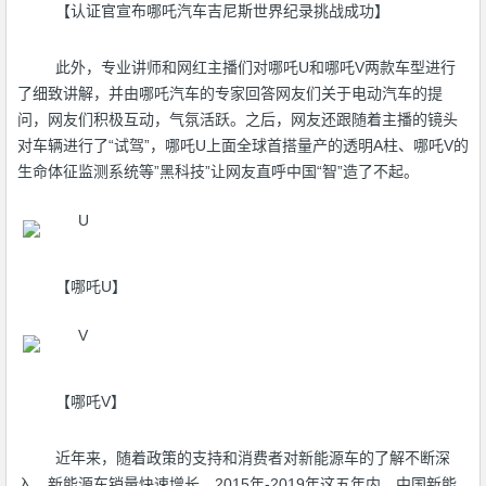
【认证官宣布哪吒汽车吉尼斯世界纪录挑战成功】
此外，专业讲师和网红主播们对哪吒U和哪吒V两款车型进行
了细致讲解，并由哪吒汽车的专家回答网友们关于电动汽车的提
问，网友们积极互动，气氛活跃。之后，网友还跟随着主播的镜头
对车辆进行了“试驾”，哪吒U上面全球首搭量产的透明A柱、哪吒V的
生命体征监测系统等”黑科技”让网友直呼中国“智”造了不起。
【哪吒U】
【哪吒V】
近年来，随着政策的支持和消费者对新能源车的了解不断深
入，新能源车销量快速增长。2015年-2019年这五年内，中国新能